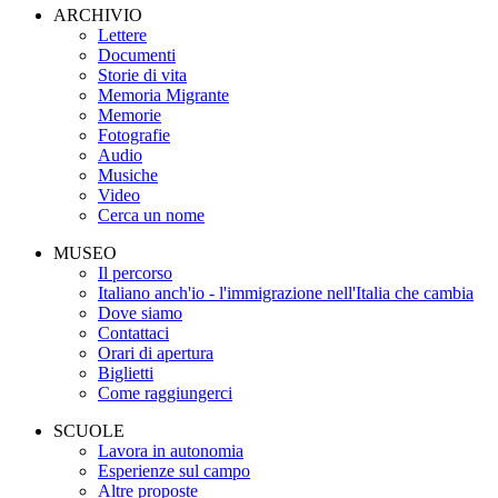
ARCHIVIO
Lettere
Documenti
Storie di vita
Memoria Migrante
Memorie
Fotografie
Audio
Musiche
Video
Cerca un nome
MUSEO
Il percorso
Italiano anch'io - l'immigrazione nell'Italia che cambia
Dove siamo
Contattaci
Orari di apertura
Biglietti
Come raggiungerci
SCUOLE
Lavora in autonomia
Esperienze sul campo
Altre proposte